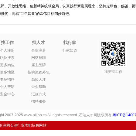
视野、开放性思维、创新精神统领全局，认真践行新发展理念，坚持走绿色、低碳、循
做优，向着“百年其亚”的宏伟目标阔步前进。
找工作
找人才
找行家
个人注册
企业注册
行家知道
职位搜索
网络招聘
更多岗位
雇主品牌
我要找工作
更多地区
招聘流程外包
专场招聘
高级人才
个人帮助
企业帮助
安全中心
汇款方式
招聘服务
ht 2007-2025 www.oiljob.cn All rights reserved .石油人才网版权所有
粤ICP备14007
专注的石油行业求职招聘网站