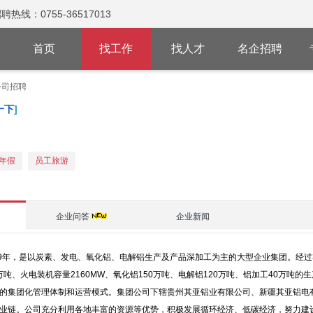
：0755-36517013
首页
找工作
找人才
名企招聘
公司招聘
一下
]
年假
员工旅游
企业问答
企业新闻
9年，是以炭素、发电、氧化铝、电解铝生产及产品深加工为主的大型企业集团。经过3
万吨、火电装机容量2160MW、氧化铝150万吨、电解铝120万吨、铝加工40万吨的
的集团化管理体制和运营模式。集团公司下辖贵州其亚铝业有限公司、新疆其亚铝电
业链。公司充分利用各地丰富的资源等优势，积极发展循环经济、低碳经济，努力建