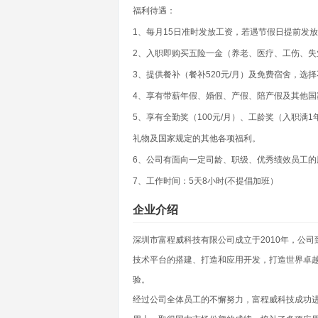
福利待遇：
1、每月15日准时发放工资，若遇节假日提前发
2、入职即购买五险一金（养老、医疗、工伤、失
3、提供餐补（餐补520元/月）及免费宿舍，选择
4、享有带薪年假、婚假、产假、陪产假及其他国
5、享有全勤奖（100元/月）、工龄奖（入职
礼物及国家规定的其他各项福利。
6、公司有面向一定司龄、职级、优秀绩效员工的
7、工作时间：5天8小时(不提倡加班）
企业介绍
深圳市富程威科技有限公司成立于2010年，公
技术平台的搭建、打造和应用开发，打造世界卓越
验。
经过公司全体员工的不懈努力，富程威科技成功