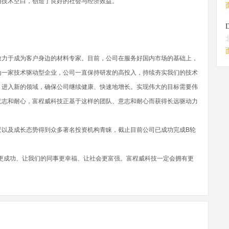
用技术空白，创造了良好的社会与经济效益。
致力于成为客户身边的材料专家。目前，公司在服务好国内市场的基础上，
为一家技术驱动型企业，公司一直保持研发的高投入，持续夯实我们的技术
，进入新的领域，确保公司继续健康、快速地增长。实现伟大的目标需要伟
意志和耐心，富程威科技正基于这样的团队、意志和耐心而获得长远驱动力
景以及成长态势得到众多著名投资机构青睐，截止目前公司已成功完成B轮
更成功、让我们的同事更幸福、让社会更富强。富程威科技一定会拥有更