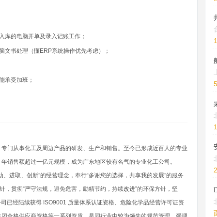
入库的电脑开单及录入记账工作；
脑文书处理（懂ERP系统操作优先考虑）；
能承受加班；
，专门从事化工及周边产品的研发、生产和销售。至今已形成近百人的专业
、年销售额超过一亿元规模，成为广东地区较有名气的专业化工公司。
助、进取、创新”的经营理念，奉行“多谢您的选择，共享我的发展”的服务
方针，贯彻“严守法规，避免危害，励精节约，持续改进”的环保方针，坚
公司已经陆续获得 ISO9001 质量体系认证资格、危险化学品经营许可证资
业集团合格供应商资格等一系列资质，是同行业中较为领先的规范管理、强调