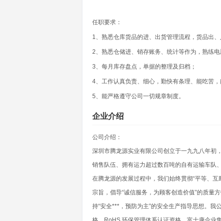
任职要求：
1、熟悉仓库货品的进、出货管理流程，货品出、
2、熟悉仓储进、销存账务、统计等作为，熟练电
3、每月库存盘点，单据的整理及归档；
4、工作认真负责、细心，勤快有条理、能吃苦，
5、能严格遵守公司一切规章制度。
企业介绍
公司介绍：
深圳市腾龙源实业有限公司创立于一九九八年初
销售队伍、拥有运力超过数百吨的自有运输车队
在腾龙源的发展过程中，我们始终贯彻“平等、互
宗旨，倡导“诚信服务，为顾客创造价值”的质量
持“安全***，预防为主”的安全生产指导思想。我
格、RoHS 环保管理体系认证资格、富士康企