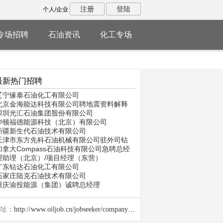
注册
登陆
个人/企业
专场招聘
石油资讯
化工专场
最新热门招聘
辽宁缘泰石油化工有限公司
北京金海能达科技有限公司聘地震资料解释
深圳光汇石油集团股份有限公司
华顿福德能源科技（北京）有限公司
新疆新生代石油技术有限公司
天津市东方先科石油机械有限公司驻外司钻
加拿大Compass石油科技有限公司急聘总经
理助理（北京）/项目经理（东营）
广东钻达石油化工有限公司
石家庄陆克石油技术有限公司
重庆渝投能源（集团）诚聘总经理
址：
http://www.oiljob.cn/jobseeker/company/26437.html