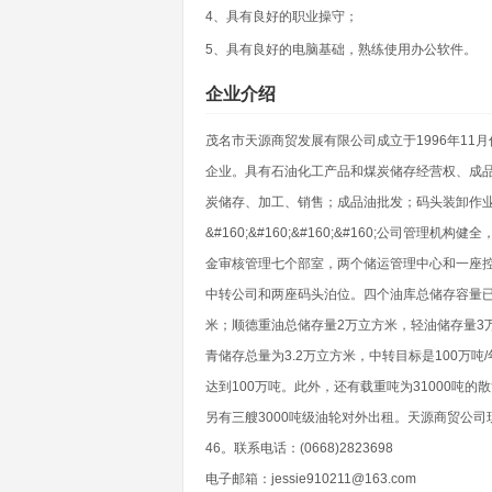
4、具有良好的职业操守；
5、具有良好的电脑基础，熟练使用办公软件。
企业介绍
茂名市天源商贸发展有限公司成立于1996年11
企业。具有石油化工产品和煤炭储存经营权、成
炭储存、加工、销售；成品油批发；码头装卸作
&#160;&#160;&#160;&#160;公司
金审核管理七个部室，两个储运管理中心和一座
中转公司和两座码头泊位。四个油库总储存容量已
米；顺德重油总储存量2万立方米，轻油储存量3
青储存总量为3.2万立方米，中转目标是100万吨
达到100万吨。此外，还有载重吨为31000吨的散
另有三艘3000吨级油轮对外出租。天源商贸公司
46。联系电话：(0668)2823698
电子邮箱：jessie910211@163.com