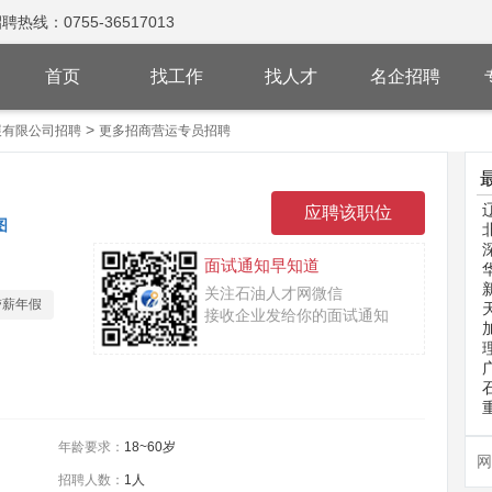
：0755-36517013
首页
找工作
找人才
名企招聘
>
展有限公司招聘
更多招商营运专员招聘
图
面试通知早知道
关注石油人才网微信
带薪年假
接收企业发给你的面试通知
年龄要求：
18~60岁
网
招聘人数：
1人