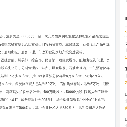
月份，注册资金5000万元，是一家实力雄厚的能源物流和能源产品经营综合
品油批发经营权以及自营进出口贸易经营权。主要经营：石油化工产品和煤
业；船舶出租、船务代理、市政工程及房地产投资建设等。
管理机构健全，设经营部、贸易部、综合部、财务部、项目发展部、船舶出租及代理、资
控股码头公司，分别管理四个油库、煤炭堆场、石油焦堆场、一间沥青储存
达到15万多立方米。其中茂名重油总储存量8万立方米，轻油2万立方
万立方米。煤炭储存能力已达到60万吨，石油焦储存能力达到5万吨。期沥
/年。两座码头泊位年吞吐量在400万吨以上，5000吨级油囤码头年吞吐量
货船“中威1”、散货载重吨为2952吨、标准集装箱装载144个的“中威”号；
现有在职员工500多人，其中专业技术人员230多人，达到公司总人数的