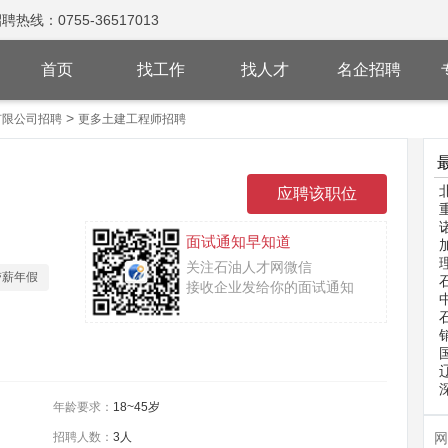
：0755-36517013
首页
找工作
找人才
名企招聘
>
有限公司招聘
更多土建工程师招聘
面试通知早知道
关注石油人才网微信
带薪年假
接收企业发给你的面试通知
年龄要求：
18~45岁
招聘人数：
3人
网