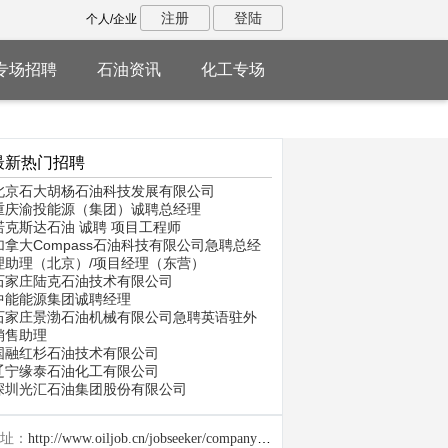
注册
登陆
个人/企业
专场招聘
石油资讯
化工专场
最新热门招聘
北京石大胡杨石油科技发展有限公司
重庆渝投能源（集团）诚聘总经理
诺克斯达石油 诚聘 项目工程师
加拿大Compass石油科技有限公司急聘总经
理助理（北京）/项目经理（东营）
石家庄陆克石油技术有限公司
中能能源集团诚聘经理
石家庄景渤石油机械有限公司急聘英语驻外
销售助理
国融红杉石油技术有限公司
辽宁缘泰石油化工有限公司
深圳光汇石油集团股份有限公司
址：
http://www.oiljob.cn/jobseeker/company/26848.html