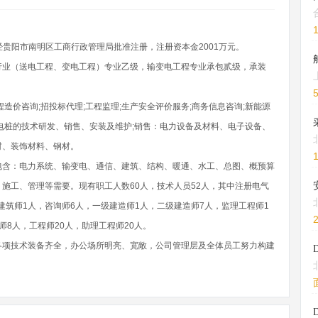
，经贵阳市南明区工商行政管理局批准注册，注册资本金2001万元。
行业（送电工程、变电工程）专业乙级，输变电工程专业承包贰级，承装
。
造价咨询;招投标代理;工程监理;生产安全评价服务;商务信息咨询;新能源
电桩的技术研发、销售、安装及维护;销售：电力设备及材料、电子设备、
材、装饰材料、钢材。
包含：电力系统、输变电、通信、建筑、结构、暖通、水工、总图、概预算
施工、管理等需要。现有职工人数60人，技术人员52人，其中注册电气
建筑师1人，咨询师6人，一级建造师1人，二级建造师7人，监理工程师1
8人，工程师20人，助理工程师20人。
各项技术装备齐全，办公场所明亮、宽敞，公司管理层及全体员工努力构建