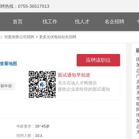
：0755-36517013
首页
找工作
找人才
名企招聘
>
徽）控股有限公司招聘
更多光伏电站站长招聘
查看地图
面试通知早知道
关注石油人才网微信
带薪年假
接收企业发给你的面试通知
年龄要求：
18~45岁
招聘人数：
10人