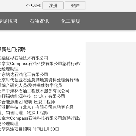
注册
登陆
个人/企业
专场招聘
石油资讯
化工专场
最新热门招聘
国融红杉石油技术有限公司
加拿大Compass石油科技有限公司急聘行政/
总经理助理
广东钻达石油化工有限公司
北京时代创业石油急聘地震资料处理解释/地
质综合研究人员/测井曲线数字化员
天津中海林石油工程技术服务有限公司
华顿福德能源科技（北京）有限公司
联合能源集团 诚聘 压裂工程师
阿派斯科技（北京）有限公司急聘客户经
理、销售助理、物探工程师
加拿大Compass石油科技有限公司急聘行政/
总经理助理
大型采油项目招聘 时间11月30日