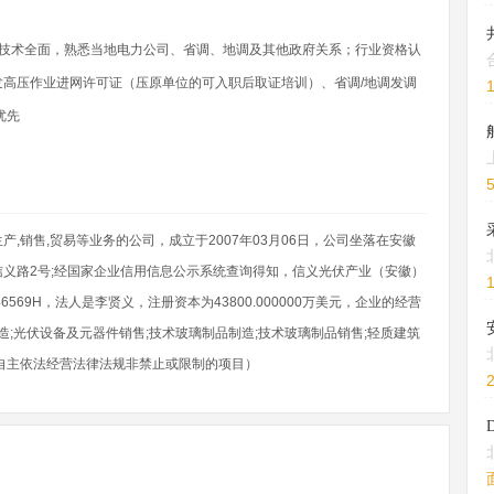
求技术全面，熟悉当地电力公司、省调、地调及其他政府关系；行业资格认
高压作业进网许可证（压原单位的可入职后取证培训）、省调/地调发调
优先
,销售,贸易等业务的公司，成立于2007年03月06日，公司坐落在安徽
义路2号;经国家企业信用信息公示系统查询得知，信义光伏产业（安徽）
46569H，法人是李贤义，注册资本为43800.000000万美元，企业的经营
造;光伏设备及元器件销售;技术玻璃制品制造;技术玻璃制品销售;轻质建筑
自主依法经营法律法规非禁止或限制的项目）