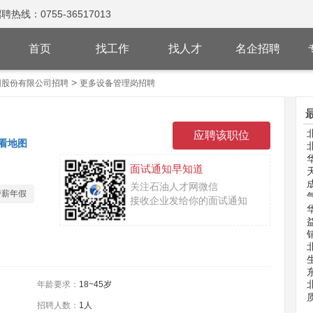
：0755-36517013
首页
找工作
找人才
名企招聘
>
团股份有限公司招聘
更多设备管理岗招聘
看地图
面试通知早知道
关注石油人才网微信
带薪年假
接收企业发给你的面试通知
年龄要求：
18~45岁
招聘人数：
1人