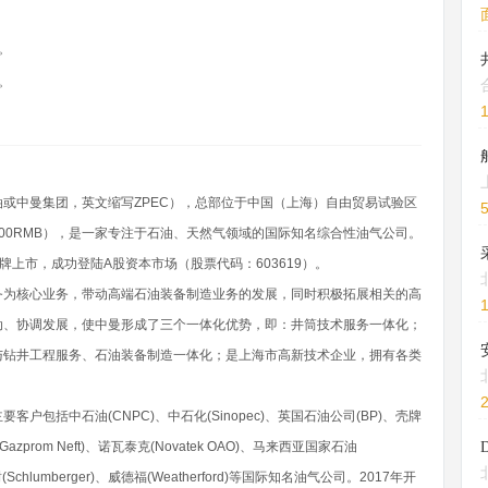
。
。
或中曼集团，英文缩写ZPEC），总部位于中国（上海）自由贸易试验区
,100RMB），是一家专注于石油、天然气领域的国际知名综合性油气公司。
挂牌上市，成功登陆A股资本市场（股票代码：603619）。
务为核心业务，带动高端石油装备制造业务的发展，同时积极拓展相关的高
动、协调发展，使中曼形成了三个一体化优势，即：井筒技术服务一体化；
与钻井工程服务、石油装备制造一体化；是上海市高新技术企业，拥有各类
包括中石油(CNPC)、中石化(Sinopec)、英国石油公司(BP)、壳牌
(Gazprom Neft)、诺瓦泰克(Novatek OAO)、马来西亚国家石油
贝谢(Schlumberger)、威德福(Weatherford)等国际知名油气公司。2017年开