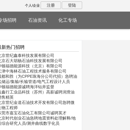
注册
登陆
个人/企业
专场招聘
石油资讯
化工专场
最新热门招聘
北京世纪鑫泰科技发展有限公司
北京石大胡杨石油科技发展有限公司
华顿福德能源科技（北京）有限公司
天津中海林石油工程技术服务有限公司
成都和胜（为CPPE珠海分公司代招）急聘油
气储运/集输/长输管道/电气工程设计人员
华顿福德能源诚聘海洋钻井监督
益鑫行工业品科技（苏州）高薪诚聘润滑油
销售精英
北京世纪金道石油技术开发有限公司急聘微
生物工程师
东莞市嘉宝石油化工有限公司诚聘英才
北京时代创业石油急聘地震资料处理解释/地
质综合研究人员/测井曲线数字化员