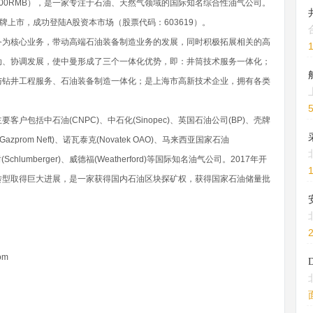
,100RMB），是一家专注于石油、天然气领域的国际知名综合性油气公司。
挂牌上市，成功登陆A股资本市场（股票代码：603619）。
务为核心业务，带动高端石油装备制造业务的发展，同时积极拓展相关的高
动、协调发展，使中曼形成了三个一体化优势，即：井筒技术服务一体化；
与钻井工程服务、石油装备制造一体化；是上海市高新技术企业，拥有各类
包括中石油(CNPC)、中石化(Sinopec)、英国石油公司(BP)、壳牌
(Gazprom Neft)、诺瓦泰克(Novatek OAO)、马来西亚国家石油
贝谢(Schlumberger)、威德福(Weatherford)等国际知名油气公司。2017年开
转型取得巨大进展，是一家获得国内石油区块探矿权，获得国家石油储量批
om