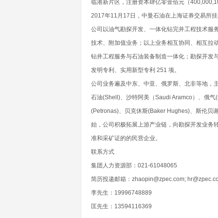
临港新片区，注册资本肆亿零壹佰元（400,000
2017年11月17日，中曼石油在上海证券交易所
公司以油气勘探开发、一体化钻完井工程技术服
技术、附加值业务；以上业务相互协同、相互拉
钻井工程服务与石油装备制造一体化；勘探开发
发明专利、实用新型专利 251 项。
公司业务遍及中东、中亚、俄罗斯、北非等地，主要客户
石油(Shell)、沙特阿美（Saudi Aramco）、俄气
(Petronas)、贝克休斯(Baker Hughes)、斯伦
始，公司积极拓展上游产业链，向勘探开发业务
准和采矿证的的民营企业。
联系方式
集团人力资源部：021-61048065
简历投递邮箱：zhaopin@zpec.com; hr@zpec.c
李先生：19996748889
匡先生：13594116369