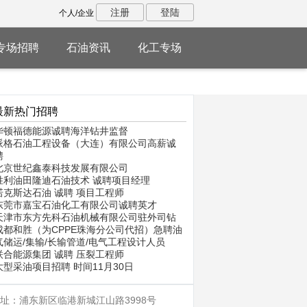
注册
登陆
个人/企业
专场招聘
石油资讯
化工专场
最新热门招聘
华顿福德能源诚聘海洋钻井监督
派格石油工程设备（大连）有限公司高薪诚
聘
北京世纪鑫泰科技发展有限公司
胜利油田隆迪石油技术 诚聘项目经理
诺克斯达石油 诚聘 项目工程师
东莞市嘉宝石油化工有限公司诚聘英才
天津市东方先科石油机械有限公司驻外司钻
成都和胜（为CPPE珠海分公司代招）急聘油
气储运/集输/长输管道/电气工程设计人员
联合能源集团 诚聘 压裂工程师
大型采油项目招聘 时间11月30日
址：浦东新区临港新城江山路3998号