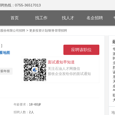
：0755-36517013
首页
找工作
找人才
名企招聘
>
团股份有限公司招聘
更多投资计划/财务管理招聘
]
看地图
面试通知早知道
关注石油人才网微信
带薪年假
接收企业发给你的面试通知
年龄要求：
18~60岁
招聘人数：
2人
地