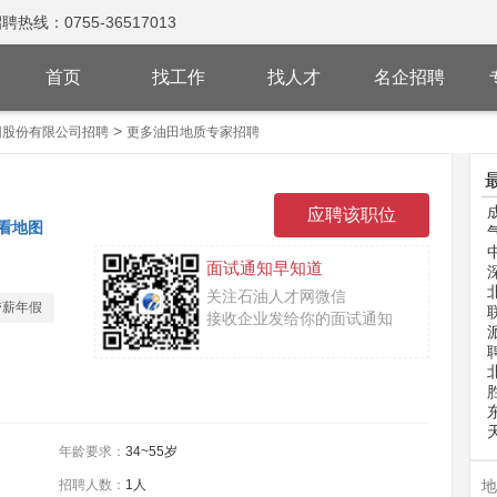
：0755-36517013
首页
找工作
找人才
名企招聘
>
团股份有限公司招聘
更多油田地质专家招聘
看地图
面试通知早知道
关注石油人才网微信
带薪年假
接收企业发给你的面试通知
年龄要求：
34~55岁
招聘人数：
1人
地