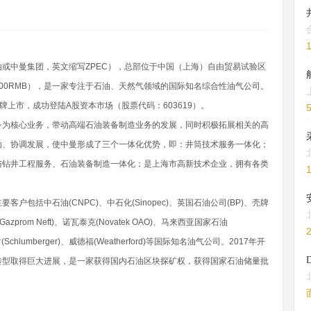
或中曼集团，英文缩写ZPEC），总部位于中国（上海）自由贸易试验区
,100RMB），是一家专注于石油、天然气领域的国际知名综合性油气公司。
挂牌上市，成功登陆A股资本市场（股票代码：603619）。
务为核心业务，带动高端石油装备制造业务的发展，同时积极拓展相关的高
动、协调发展，使中曼形成了三个一体化优势，即：井筒技术服务一体化；
与钻井工程服务、石油装备制造一体化；是上海市高新技术企业，拥有各类
包括中石油(CNPC)、中石化(Sinopec)、英国石油公司(BP)、壳牌
(Gazprom Neft)、诺瓦泰克(Novatek OAO)、马来西亚国家石油
贝谢(Schlumberger)、威德福(Weatherford)等国际知名油气公司。2017年开
转型取得巨大进展，是一家获得国内石油区块探矿权，获得国家石油储量批