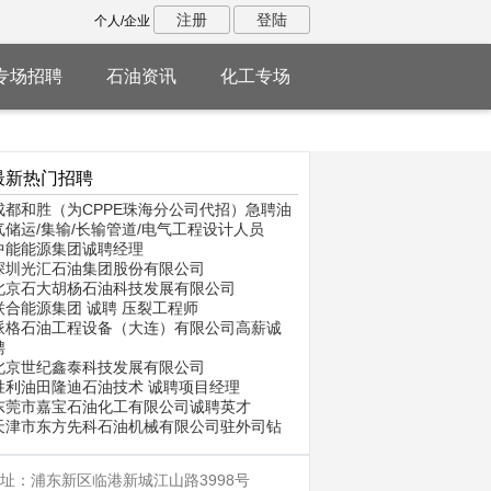
注册
登陆
个人/企业
专场招聘
石油资讯
化工专场
最新热门招聘
成都和胜（为CPPE珠海分公司代招）急聘油
气储运/集输/长输管道/电气工程设计人员
中能能源集团诚聘经理
深圳光汇石油集团股份有限公司
北京石大胡杨石油科技发展有限公司
联合能源集团 诚聘 压裂工程师
派格石油工程设备（大连）有限公司高薪诚
聘
北京世纪鑫泰科技发展有限公司
胜利油田隆迪石油技术 诚聘项目经理
东莞市嘉宝石油化工有限公司诚聘英才
天津市东方先科石油机械有限公司驻外司钻
址：浦东新区临港新城江山路3998号