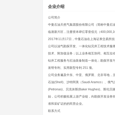
企业介绍
公司简介
中曼石油天然气集团股份有限公司（简称中曼石油
临港新片区，注册资本肆亿零壹佰元（400,000
2017年11月17日，中曼石油在上海证券交易所
公司以油气勘探开发、一体化钻完井工程技术服
技术、附加值业务；以上业务相互协同、相互拉
钻井工程服务与石油装备制造一体化；勘探开发
发明专利、实用新型专利 251 项。
公司业务遍及中东、中亚、俄罗斯、北非等地，主要客户
石油(Shell)、沙特阿美（Saudi Aramco）、俄气
(Petronas)、贝克休斯(Baker Hughes)、斯伦
始，公司积极拓展上游产业链，向勘探开发业务
准和采矿证的的民营企业。
联系方式