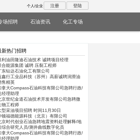
注册
登陆
个人/企业
专场招聘
石油资讯
化工专场
最新热门招聘
胜利油田隆迪石油技术 诚聘项目经理
联合能源集团 诚聘 压裂工程师
广东钻达石油化工有限公司
益鑫行工业品科技（苏州）高薪诚聘润滑油
销售精英
加拿大Compass石油科技有限公司急聘行政/
总经理助理
北京世纪金道石油技术开发有限公司急聘微
生物工程师
大型采油项目招聘 时间11月30日
华顿福德能源科技（北京）有限公司
北京时代创业石油急聘地震资料处理解释/地
质综合研究人员/测井曲线数字化员
加拿大Compass石油科技有限公司急聘行政/
总经理助理