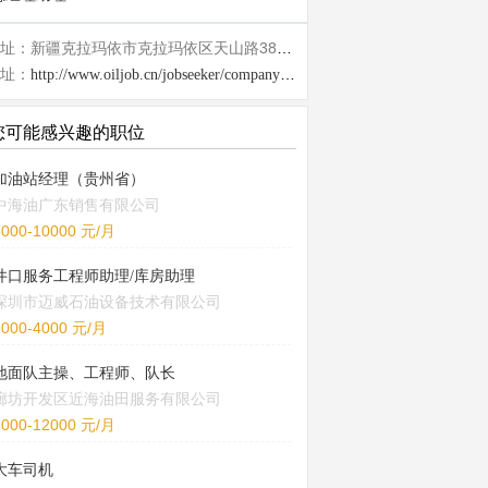
地址：新疆克拉玛依市克拉玛依区天山路38-1号406室
址：
http://www.oiljob.cn/jobseeker/company/27202.html
您可能感兴趣的职位
加油站经理（贵州省）
中海油广东销售有限公司
5000-10000 元/月
井口服务工程师助理/库房助理
深圳市迈威石油设备技术有限公司
3000-4000 元/月
地面队主操、工程师、队长
廊坊开发区近海油田服务有限公司
8000-12000 元/月
大车司机