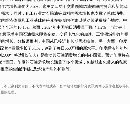
的年均增长率仍为0.5%。这主要归功于交通领域燃油效率的提升和新能源
分需求；同时，化工行业对石脑油等原料的需求增长也支撑了总体消费。
大的经济体量和工业基础使得其在短期内仍难以撼动其消费核心地位。中
球的16.1%。然而，2024年中国的日消费量下降了1.2%，与过去十
可能预示着中国石油需求即将企稳。交通电气化的加速、工业领域能效的提
费的增长。分析师推测，中国或已接近其长期需求峰值。另一方面，印度
的石油消费量增长了3.1%，达到了每日560万桶的新水平。印度经济的年均
到2030年将达到5亿人）是推动其石油消费增长的核心因素。预计印度将在
油消费国。印度的石油需求增长涵盖了多个领域，包括城市化带来的私家
大推高的柴油消耗以及炼油产能的扩张等。
的，不以赢利为目的，不代表本站观点；如本站转载的部分资讯稿件涉及作者版权等问
出删除处理。