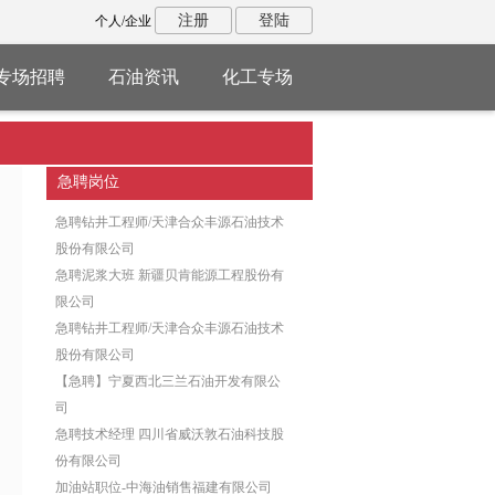
注册
登陆
个人/企业
专场招聘
石油资讯
化工专场
急聘岗位
急聘钻井工程师/天津合众丰源石油技术
股份有限公司
急聘泥浆大班 新疆贝肯能源工程股份有
限公司
急聘钻井工程师/天津合众丰源石油技术
股份有限公司
【急聘】宁夏西北三兰石油开发有限公
司
急聘技术经理 四川省威沃敦石油科技股
份有限公司
加油站职位-中海油销售福建有限公司