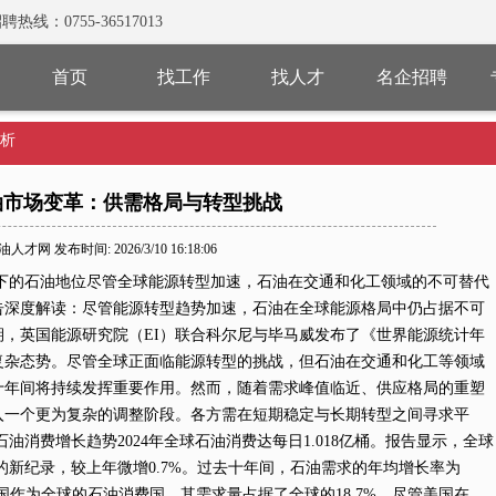
0755-36517013
首页
找工作
找人才
名企招聘
析
油市场变革：供需格局与转型挑战
人才网 发布时间: 2026/3/10 16:18:06
下的石油地位尽管全球能源转型加速，石油在交通和化工领域的不可替代
报告深度解读：尽管能源转型趋势加速，石油在全球能源格局中仍占据不可
，英国能源研究院（EI）联合科尔尼与毕马威发布了《世界能源统计年
的复杂态势。尽管全球正面临能源转型的挑战，但石油在交通和化工等领域
十年间将持续发挥重要作用。然而，随着需求峰值临近、供应格局的重塑
入一个更为复杂的调整阶段。各方需在短期稳定与长期转型之间寻求平
油消费增长趋势2024年全球石油消费达每日1.018亿桶。报告显示，全球
亿桶的新纪录，较上年微增0.7%。过去十年间，石油需求的年均增长率为
国作为全球的石油消费国，其需求量占据了全球的18.7%。尽管美国在