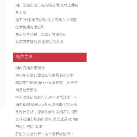
四川国励石油工程有限公司 急聘上井服
务人员
施工/土建/项目经理/北京海华东方能源
技术集团有限公司
东油地学科技（北京）有限公司
重庆万普隆能源 急聘试气队长
相关文章
国内石油市场现状
2026年石油行业现状与发展趋势分析
2026年中国炼油行业发展现状、竞争格
局及趋势预测
中石油经研院发布2026年油气预测：布
油中枢60-65美元/桶 全球气市供需宽松
从统计分析，深刻理解中国的石油消费
全球石油市场趋向宽松 我国成品油消费
与原油进口“双降”
石油的供需分析：这个世界缺油吗？