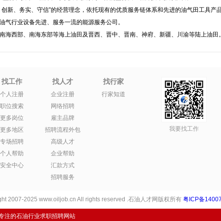
、创新、务实、守信”的经营理念，依托现有的优质服务链体系和先进的油气田工具产
油气行业设备先进、服务一流的能源服务公司。
南海西部、南海东部等海上油田及晋西、晋中、晋南、神府、新疆、川渝等陆上油田
找工作
找人才
找行家
个人注册
企业注册
行家知道
职位搜索
网络招聘
更多岗位
雇主品牌
我要找工作
更多地区
招聘流程外包
专场招聘
高级人才
个人帮助
企业帮助
安全中心
汇款方式
招聘服务
ht 2007-2025 www.oiljob.cn All rights reserved .石油人才网版权所有
粤ICP备14007
专注的石油行业求职招聘网站