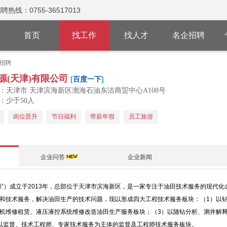
：0755-36517013
首页
找工作
找人才
名企招聘
招聘
源(天津)有限公司
[
百度一下
]
：天津市 天津滨海新区渤海石油东沽商贸中心A108号
：少于50人
岗位晋升
节日福利
带薪年假
员工旅游
企业问答
企业新闻
源”）成立于2013年，总部位于天津市滨海新区，是一家专注于油田技术服务的现代
和技术服务，解决油田生产的技术问题，现以形成四大工程技术服务板块：（1）以钻
机维修租赁、液压液控系统维修改造油田生产服务板块；（3）以随钻分析、测井解
以监督、技术工程师、专家技术服务为主体的监督及工程师技术服务板块。