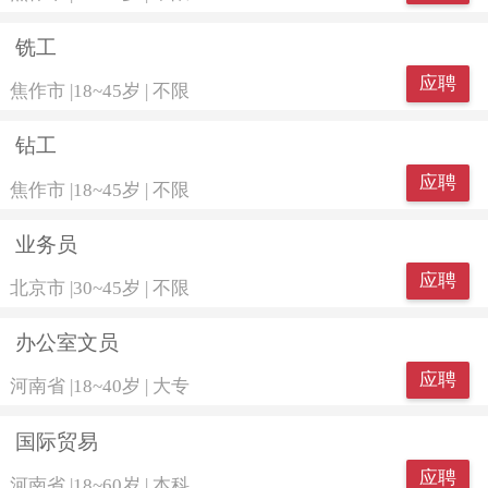
铣工
应聘
焦作市
|
18~45岁
|
不限
钻工
应聘
焦作市
|
18~45岁
|
不限
业务员
应聘
北京市
|
30~45岁
|
不限
办公室文员
应聘
河南省
|
18~40岁
|
大专
国际贸易
应聘
河南省
|
18~60岁
|
本科