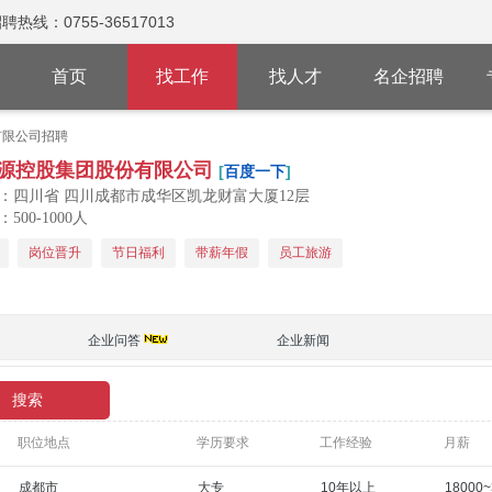
：0755-36517013
首页
找工作
找人才
名企招聘
有限公司招聘
源控股集团股份有限公司
[
百度一下
]
：四川省 四川成都市成华区凯龙财富大厦12层
500-1000人
岗位晋升
节日福利
带薪年假
员工旅游
企业问答
企业新闻
职位地点
学历要求
工作经验
月薪
成都市
大专
10年以上
18000