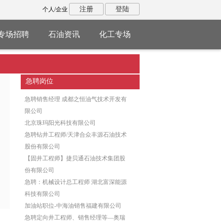
注册
登陆
个人/企业
专场招聘
石油资讯
化工专场
急聘岗位
急聘销售经理 成都之恒油气技术开发有
限公司
北京珠玛阳光科技有限公司
急聘钻井工程师/天津合众丰源石油技术
股份有限公司
【固井工程师】捷贝通石油技术集团股
份有限公司
急聘：机械设计总工程师 湖北富深能源
科技有限公司
加油站职位-中海油销售福建有限公司
急聘定向井工程师、销售经理等—奥瑞