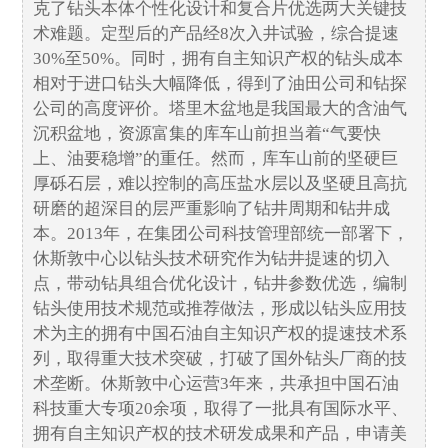
克了钻头本体个性化设计和复合片优选两大关键技
术难题。定型后的产品经8次入井试验，综合提速
30%至50%。同时，拥有自主知识产权的钻头成本
相对于进口钻头大幅降低，得到了油田公司和钻探
公司的高度评价。塔里木盆地是我国最大的含油气
沉积盆地，资源富集的库车山前担当着“气要快
上、油要稳增”的重任。然而，库车山前的坚硬巨
厚砾石层，难以控制的高压盐水层以及坚硬且高抗
研磨的超深目的层严重影响了钻井周期和钻井成
本。2013年，在集团公司科技管理部统一部署下，
休斯敦中心以钻头技术研究作为钻井提速的切入
点，带动钻具组合优化设计，钻井参数优选，编制
钻头使用技术规范或推荐做法，形成以钻头应用技
术为主的拥有中国石油自主知识产权的提速技术系
列，取得重大技术突破，打破了国外钻头厂商的技
术垄断。休斯敦中心运营3年来，共承担中国石油
科技重大专项20余项，取得了一批具有国际水平、
拥有自主知识产权的技术研发成果和产品，申请美