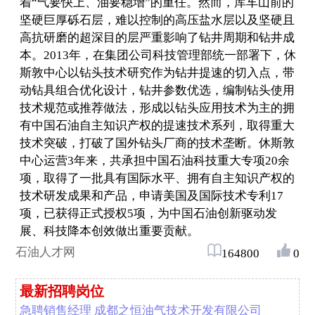
着“气要快上、油要稳增”的重任。然而，库车山前的
坚硬巨厚砾石层，难以控制的高压盐水层以及坚硬且
高抗研磨的超深目的层严重影响了钻井周期和钻井成
本。2013年，在集团公司科技管理部统一部署下，休
斯敦中心以钻头技术研究作为钻井提速的切入点，带
动钻具组合优化设计，钻井参数优选，编制钻头使用
技术规范或推荐做法，形成以钻头应用技术为主的拥
有中国石油自主知识产权的提速技术系列，取得重大
技术突破，打破了国外钻头厂商的技术垄断。休斯敦
中心运营3年来，共承担中国石油科技重大专项20余
项，取得了一批具有国际水平、拥有自主知识产权的
技术研发成果和产品，申请美国及国际技术专利17
项，已获得正式授权5项，为中国石油创新驱动发
展、科技降本创效做出重要贡献。
石油人才网
164800
0
最新招聘岗位
急聘销售经理 成都之恒油气技术开发有限公司